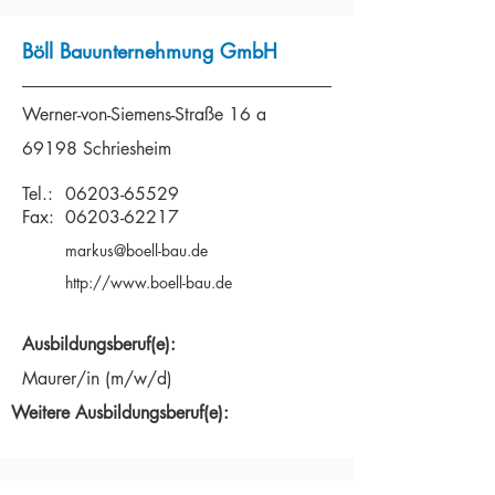
Böll Bauunternehmung GmbH
Werner-von-Siemens-Straße 16 a
69198 Schriesheim
Tel.:
06203-65529
Fax:
06203-62217
markus@boell-bau.de
http://www.boell-bau.de
Ausbildungsberuf(e):
Maurer/in (m/w/d)
Weitere Ausbildungsberuf(e):