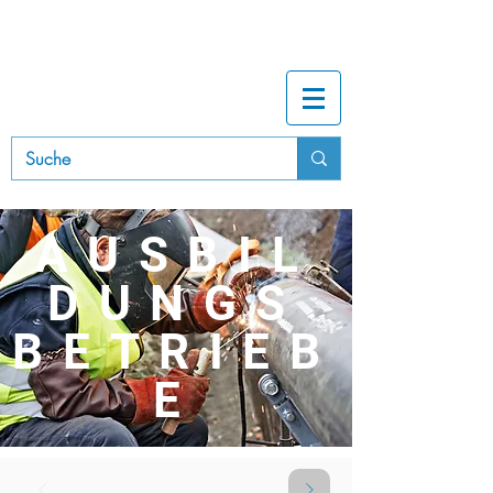
B
A
UINNUNG
RHEIN-NECKAR
AUSBIL
DUNGS
BETRIEB
E