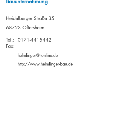
Bauunternehmung
Heidelberger Straße 35
68723 Oftersheim
Tel.:
0171-4415442
Fax:
helmlinger@t-online.de
http://www.helmlinger-bau.de
Ausbildungsberuf(e):
Maurer/in (m/w/d)
Weitere Ausbildungsberuf(e):
Udo Junkert Straßen- und Tiefbau