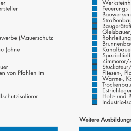
der
Werksteinh
rsteller
Feuerungs-
Bauwerksme
Straßenba
Baugerätef
Gleisbauer
ewerbe (Mauerschutz
Rohrleitun
Brunnenba
au (ohne
Kanalbaue
Spezialtie
Zimmerer/
auer
Stuckateur
n von Pfählen im
Fliesen-, P
Wärme-, Kä
Trockenba
Estrichleg
schutzisolierer
Holz- und 
Industrie-I
Weitere Ausbildung