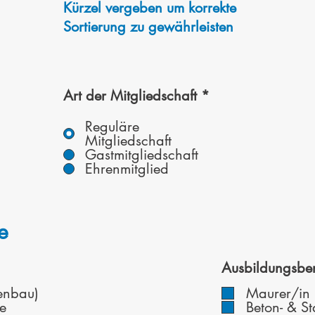
Kürzel vergeben um korrekte
Sortierung zu gewährleisten
Art der Mitgliedschaft
*
Reguläre
Mitgliedschaft
Gastmitgliedschaft
Ehrenmitglied
e
Ausbildungsber
enbau)
Maurer/in
e
Beton- & S