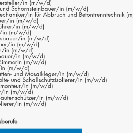
ersteller/in (m/w/d)
 und Schornsteinbauer/in (m/w/d)
chaniker/in für Abbruch und Betontrenntechnik (
uer/in (m/w/d)
ührer/in (m/w/d)
/in (m/w/d)
gsbauer/in (m/w/d)
uer/in (m/w/d)
r/in (m/w/d)
fbauer/in (m/w/d)
Zimmerin (m/w/d)
/in (m/w/d)
latten- und Mosaikleger/in (m/w/d)
lte- und Schallschutzisolierer/in (m/w/d)
umonteur/in (m/w/d)
er/in (m/w/d)
Bautenschützer/in (m/w/d)
solierer/in (m/w/d)
sberufe