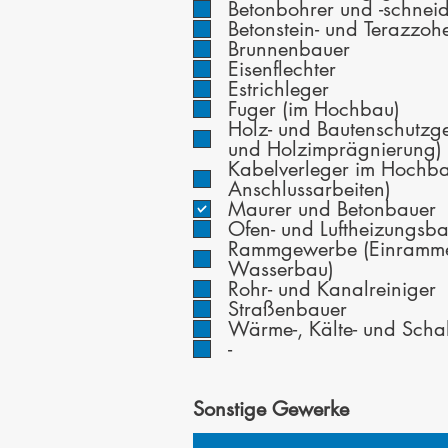
Betonbohrer und -schnei
c
Betonstein- und Terazzohe
h
Brunnenbauer
t
Eisenflechter
f
Estrichleger
e
Fuger (im Hochbau)
l
Holz- und Bautenschutzg
d
und Holzimprägnierung)
Kabelverleger im Hochb
Anschlussarbeiten)
Maurer und Betonbauer
Ofen- und Luftheizungsb
Rammgewerbe (Einramme
Wasserbau)
Rohr- und Kanalreiniger
Straßenbauer
Wärme-, Kälte- und Schall
-
Sonstige Gewerke