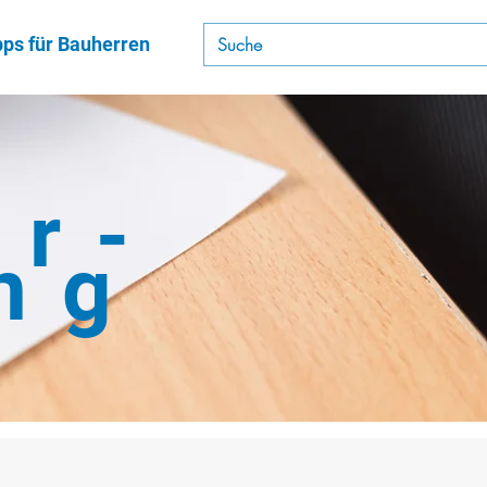
pps für Bauherren
er-
ng