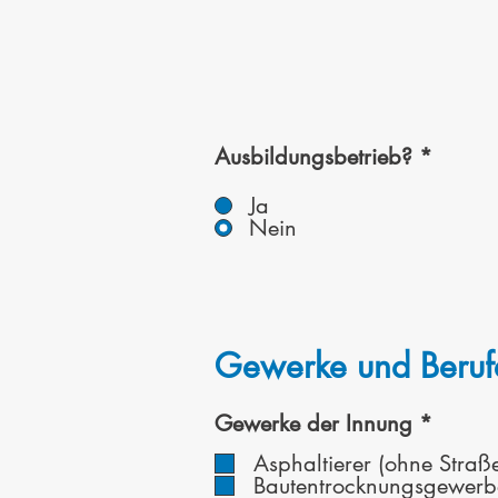
Ausbildungsbetrieb?
*
Ja
Nein
Gewerke und Beruf
P
Gewerke der Innung
*
f
Asphaltierer (ohne Straß
l
Bautentrocknungsgewerb
i