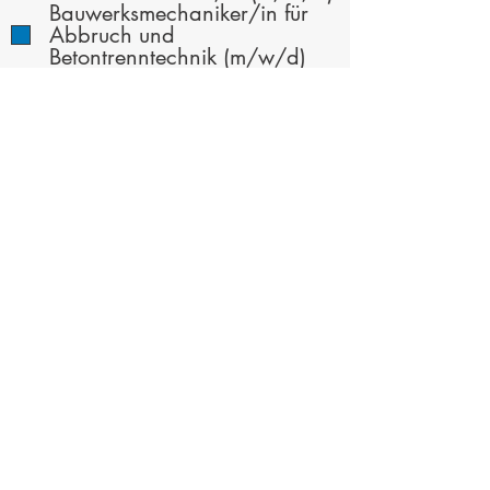
Bauwerksmechaniker/in für
Abbruch und
Betontrenntechnik (m/w/d)
Straßenbauer/in (m/w/d)
Baugeräteführer/in (m/w/d)
Gleisbauer/in (m/w/d)
Rohrleitungsbauer/in
(m/w/d)
Brunnenbauer/in (m/w/d)
Kanalbauer/in (m/w/d)
Spezialtiefbauer/in (m/w/d)
Zimmerer/Zimmerin (m/w/d)
Stuckateur/in (m/w/d)
Fliesen-, Platten- und
Mosaikleger/in (m/w/d)
Wärme-, Kälte- und
Schallschutzisolierer/in
(m/w/d)
Trockenbaumonteur/in
(m/w/d)
Estrichleger/in (m/w/d)
Holz- und Bautenschützer/in