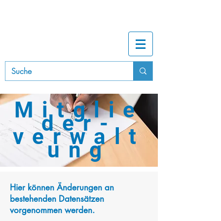
B
A
UINNUNG
RHEIN-NECKAR
Mitglie
der-
verwalt
ung
Hier können Änderungen an
bestehenden Datensätzen
vorgenommen werden.