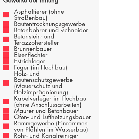
P
Gewerke der Innung
*
f
Asphaltierer (ohne
l
Straßenbau)
i
Bautentrocknungsgewerbe
c
Betonbohrer und -schneider
h
Betonstein- und
t
Terazzohersteller
f
Brunnenbauer
e
Eisenflechter
l
Estrichleger
d
Fuger (im Hochbau)
Holz- und
Bautenschutzgewerbe
(Mauerschutz und
Holzimprägnierung)
Kabelverleger im Hochbau
(ohne Anschlussarbeiten)
Maurer und Betonbauer
Ofen- und Luftheizungsbauer
Rammgewerbe (Einrammen
von Pfählen im Wasserbau)
Rohr- und Kanalreiniger