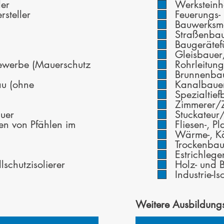
der
Werksteinh
rsteller
Feuerungs-
Bauwerksme
Straßenba
Baugerätef
Gleisbauer
ewerbe (Mauerschutz
Rohrleitun
Brunnenba
au (ohne
Kanalbaue
Spezialtie
Zimmerer/
auer
Stuckateur
n von Pfählen im
Fliesen-, P
Wärme-, Kä
Trockenba
Estrichleg
schutzisolierer
Holz- und 
Industrie-I
Weitere Ausbildung