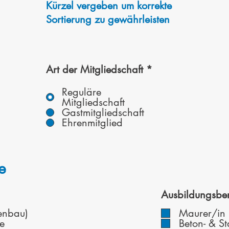
Kürzel vergeben um korrekte
Sortierung zu gewährleisten
Art der Mitgliedschaft
*
Reguläre
Mitgliedschaft
Gastmitgliedschaft
Ehrenmitglied
e
Ausbildungsber
enbau)
Maurer/in
e
Beton- & S