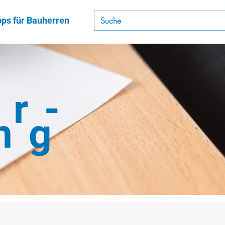
pps für Bauherren
er-
ng