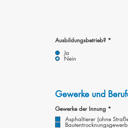
Ausbildungsbetrieb?
*
Ja
Nein
Gewerke und Beruf
P
Gewerke der Innung
*
f
Asphaltierer (ohne Straß
l
Bautentrocknungsgewerb
i