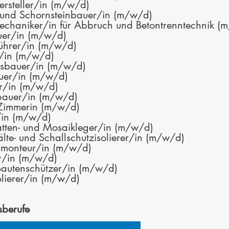
ersteller/in (m/w/d)
 und Schornsteinbauer/in (m/w/d)
chaniker/in für Abbruch und Betontrenntechnik (
uer/in (m/w/d)
ührer/in (m/w/d)
/in (m/w/d)
gsbauer/in (m/w/d)
uer/in (m/w/d)
r/in (m/w/d)
fbauer/in (m/w/d)
Zimmerin (m/w/d)
/in (m/w/d)
latten- und Mosaikleger/in (m/w/d)
lte- und Schallschutzisolierer/in (m/w/d)
umonteur/in (m/w/d)
er/in (m/w/d)
Bautenschützer/in (m/w/d)
solierer/in (m/w/d)
sberufe