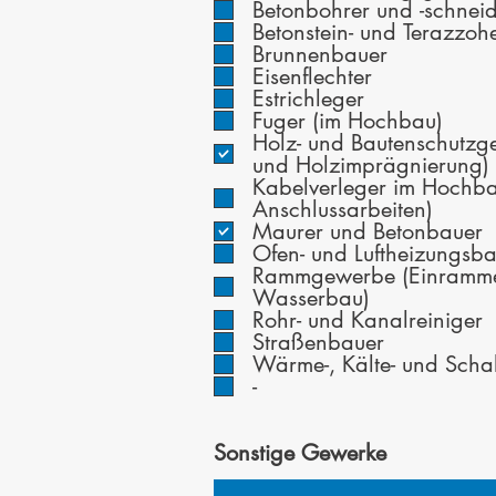
Betonbohrer und -schnei
c
Betonstein- und Terazzohe
h
Brunnenbauer
t
Eisenflechter
f
Estrichleger
e
Fuger (im Hochbau)
l
Holz- und Bautenschutzg
d
und Holzimprägnierung)
Kabelverleger im Hochb
Anschlussarbeiten)
Maurer und Betonbauer
Ofen- und Luftheizungsb
Rammgewerbe (Einramme
Wasserbau)
Rohr- und Kanalreiniger
Straßenbauer
Wärme-, Kälte- und Schall
-
Sonstige Gewerke