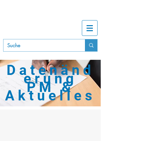
B
A
UINNUNG
RHEIN-NECKAR
Datenänd
erung
PM &
Aktuelles