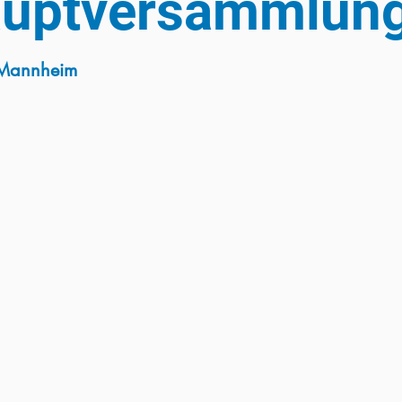
auptversammlun
 Mannheim