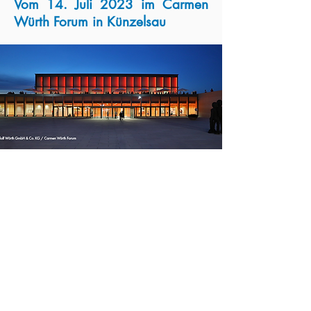
Vom 14. Juli 2023 im Carmen
Würth Forum in Künzelsau
Bau-Innung Rhein-Neckar
Bassermannstraße 40
68165 Mannheim
Impressum
Datenschutz
E-Mail:
info@bauinnung-rn.de
Tel.:
0621 42301-0